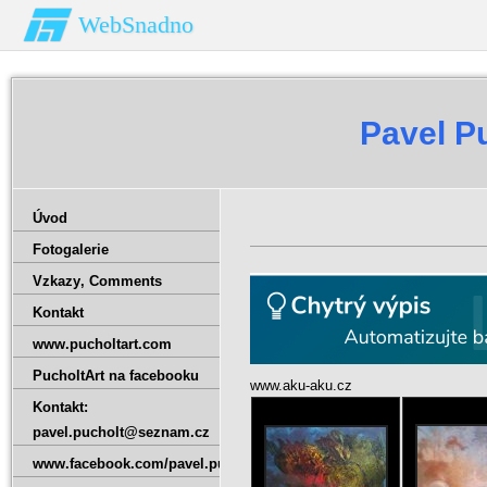
WebSnadno
Pavel Pu
Úvod
Fotogalerie
Vzkazy‚ Comments
Kontakt
www.pucholtart.com
PucholtArt na facebooku
www.aku-aku.cz
Kontakt:
pavel.pucholt@seznam.cz
www.facebook.com/pavel.pucholt.9