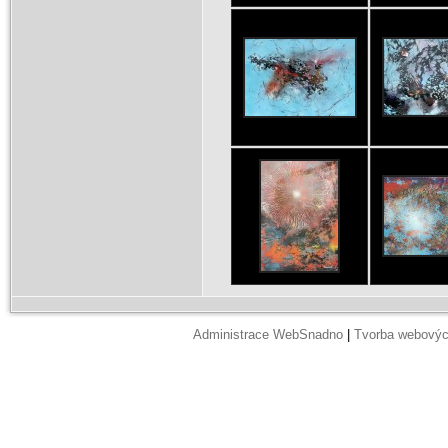
Administrace WebSnadno
|
Tvorba webovýc